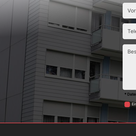
* Date
Ei