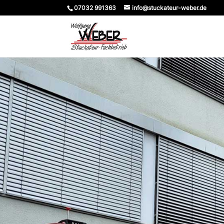
07032 991363
info@stuckateur-weber.de